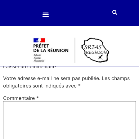
Loisirs et culture
Enfance et jeunesse
Accompagnement social
Laisser un commentaire
Votre adresse e-mail ne sera pas publiée.
Les champs
obligatoires sont indiqués avec
*
Commentaire
*