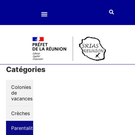
Loisirs et culture
Enfance et jeunesse
Accompagnement social
Catégories
Colonies
de
vacances
Crèches
Parentalité