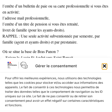
l’entête d’un bulletin de paie ou sa carte professionnelle si vous êtes
en activité;
l’adresse mail professionnelle,
l’entête d’un titre de pension si vous êtes retraité,
livret de famille (pour les ayants-droits).
RAPPEL : Une seule activité subventionnée par semestre, par
famille (agent et ayants droits) et par prestataire.
Où se situe la base de Bras Panon ?
– Suivre la 4 voie St André vers Saint Benoit
– Sortir à Bras Panon – Paniandy et tourner à droite
Gérer le consentement
– Au niveau du radar pédagogique sur la RN2 tourner à droite pour
entrer dans la zone Paniandy
Pour offrir les meilleures expériences, nous utilisons des technologies
– Continuer pour passer sous le pont
telles que les cookies pour stocker et/ou accéder aux informations des
– Suivre la route cannière jusqu’à la base
appareils. Le fait de consentir à ces technologies nous permettra de
traiter des données telles que le comportement de navigation ou les ID
uniques sur ce site. Le fait de ne pas consentir ou de retirer son
En profiter
consentement peut avoir un effet négatif sur certaines caractéristiques
et fonctions.